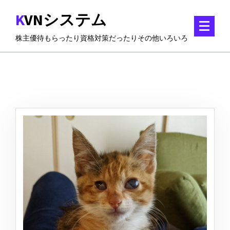
コ
KVNシステム
ン
テ
株主優待もらったり資格対策だったりその他いろいろ
ン
ツ
に
ス
キ
ッ
プ