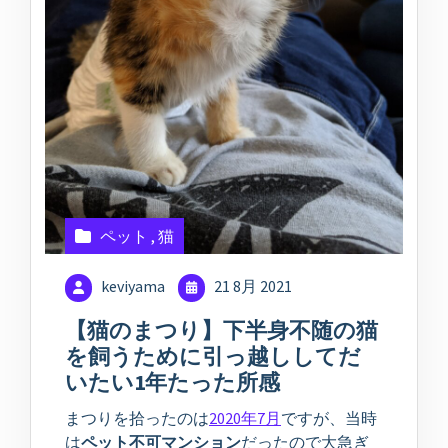
ペット
,
猫
keviyama
21 8月 2021
【猫のまつり】下半身不随の猫
を飼うために引っ越ししてだ
いたい1年たった所感
まつりを拾ったのは
2020年7月
ですが、当時
は
ペット不可マンション
だったので大急ぎ