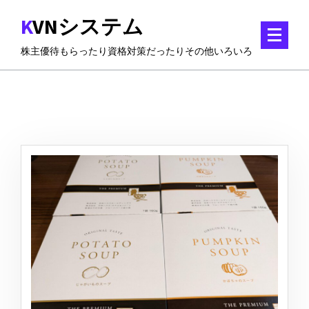
コ
KVNシステム
ン
テ
株主優待もらったり資格対策だったりその他いろいろ
ン
ツ
に
ス
キ
ッ
プ