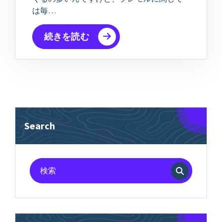
は毎…
続きを読む
Search
検
索
対
象: