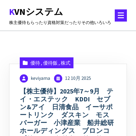
コ
KVNシステム
ン
テ
株主優待もらったり資格対策だったりその他いろいろ
ン
ツ
に
ス
キ
ッ
優待
,
優待飯
,
株式
プ
keviyama
12 10月 2025
【株主優待】2025年7～9月 テ
イ・エステック KDDI セブ
ン&アイ 日清食品 イーサポ
ートリンク ダスキン モス
バーガー 小津産業 船井総研
ホールディングス ブロンコ