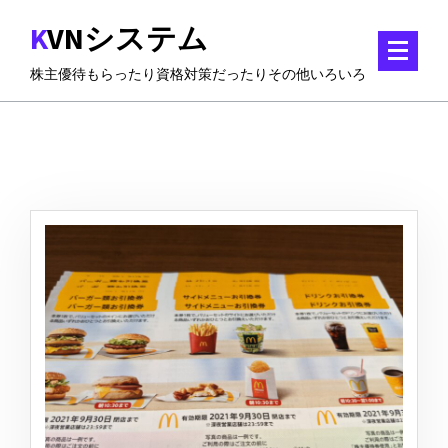
コ
KVNシステム
ン
テ
株主優待もらったり資格対策だったりその他いろいろ
ン
ツ
に
ス
キ
ッ
プ