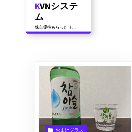
KVNシステ
コ
ン
ム
テ
ン
株主優待もらったり資
ツ
格対策だったりその他
いろいろ
に
ス
キ
ッ
プ
おまけグラス