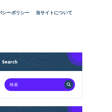
バシーポリシー
当サイトについて
Search
検
索
対
象: