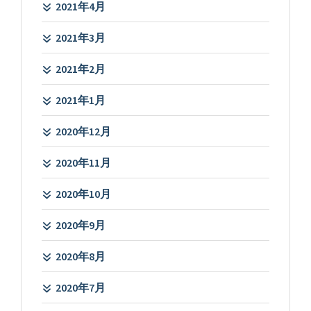
2021年4月
2021年3月
2021年2月
2021年1月
2020年12月
2020年11月
2020年10月
2020年9月
2020年8月
2020年7月