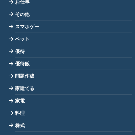
お仕事
その他
スマホゲー
ペット
優待
優待飯
問題作成
家建てる
家電
料理
株式