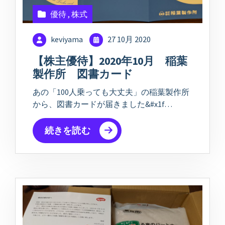
優待
,
株式
keviyama
27 10月 2020
【株主優待】2020年10月 稲葉
製作所 図書カード
あの「100人乗っても大丈夫」の稲葉製作所
から、図書カードが届きました&#x1f…
続きを読む