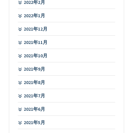
2022年2月
2022年1月
2021年12月
2021年11月
2021年10月
2021年9月
2021年8月
2021年7月
2021年6月
2021年5月