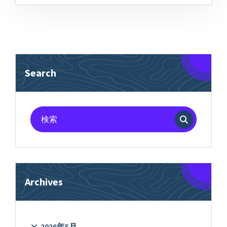
Search
検
索
対
象:
Archives
2026年5月