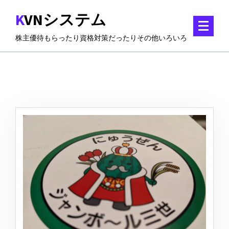
コ
KVNシステム
ン
テ
株主優待もらったり資格対策だったりその他いろいろ
ン
ツ
に
ス
キ
ッ
プ