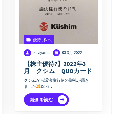
優待
,
株式
keviyama
03 3月 2022
【株主優待?】2022年3
月 クシム QUOカード
クシムから議決権行使の御礼が届き
ました
‍&#x2…
続きを読む