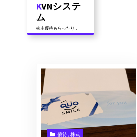
KVNシステ
コ
ン
ム
テ
ン
株主優待もらったり資
ツ
格対策だったりその他
いろいろ
に
ス
キ
ッ
プ
優待
,
株式