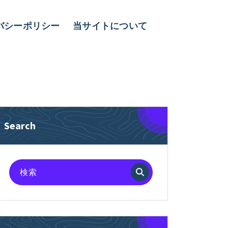
バシーポリシー
当サイトについて
Search
検
索
対
象: