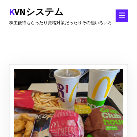
コ
KVNシステム
ン
テ
株主優待もらったり資格対策だったりその他いろいろ
ン
ツ
に
ス
キ
ッ
プ