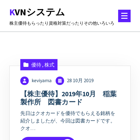
コ
KVNシステム
ン
テ
株主優待もらったり資格対策だったりその他いろいろ
ン
ツ
に
ス
キ
ッ
優待
,
株式
プ
keviyama
28 10月 2019
【株主優待】2019年10月 稲葉
製作所 図書カード
先日はクオカードを優待でもらえる銘柄を
紹介しましたが、今回は図書カードです。
クオ…