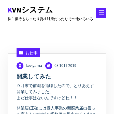
コ
KVNシステム
ン
テ
株主優待もらったり資格対策だったりその他いろいろ
ン
ツ
に
ス
キ
ッ
お仕事
プ
keviyama
03 10月 2019
開業してみた
９月末で前職を退職したので、とりあえず
開業してみました。
まだ仕事はないんですけどね！！
開業届(正確には個人事業の開廃業届出書っ