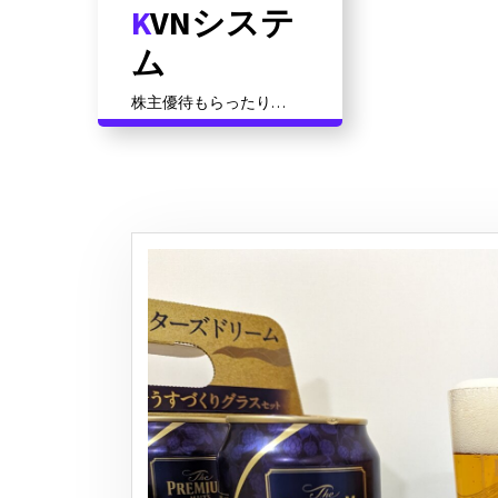
KVNシステ
コ
ン
ム
テ
ン
株主優待もらったり資
ツ
格対策だったりその他
いろいろ
に
ス
キ
ッ
プ