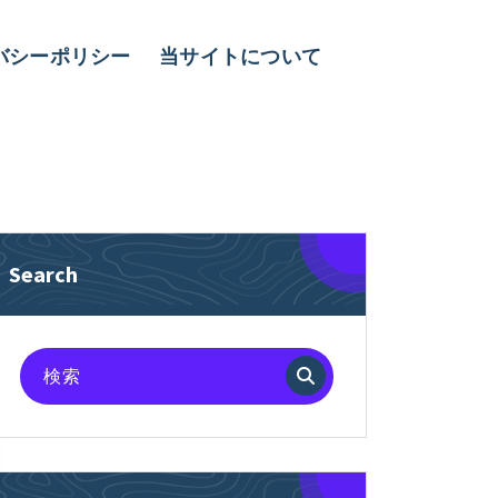
バシーポリシー
当サイトについて
Search
検
索
対
象: