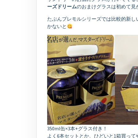
ーズドリーム
のおまけグラスは初めて見
たぶんプレモルシリーズでは比較的新し
かないと
350ml缶×3本+グラス付き！
よく6本セットとか、ひどいと1箱買っ