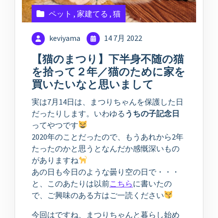
ペット
,
家建てる
,
猫
keviyama
14 7月 2022
【猫のまつり】下半身不随の猫
を拾って２年／猫のために家を
買いたいなと思いまして
実は7月14日は、まつりちゃんを保護した日
だったりします。いわゆる
うちの子記念日
ってやつです
2020年のことだったので、もうあれから2年
たったのかと思うとなんだか感慨深いもの
がありますね
あの日も今日のような曇り空の日で・・・
と、このあたりは以前
こちら
に書いたの
で、ご興味のある方はご一読ください
今回はですね、まつりちゃんと暮らし始め