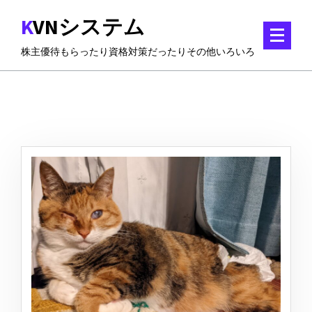
コ
KVNシステム
ン
テ
株主優待もらったり資格対策だったりその他いろいろ
ン
ツ
に
ス
キ
ッ
プ