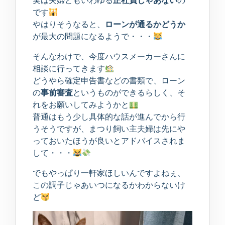
実は夫婦ともいわゆる
正社員じゃあない
の
です
やはりそうなると、
ローンが通るかどうか
が最大の問題になるようで・・・
そんなわけで、今度ハウスメーカーさんに
相談に行ってきます
どうやら確定申告書などの書類で、ローン
の
事前審査
というものができるらしく、そ
れをお願いしてみようかと
普通はもう少し具体的な話が進んでから行
うそうですが、まつり飼い主夫婦は先にや
っておいたほうが良いとアドバイスされま
して・・・
でもやっぱり一軒家ほしいんですよねぇ、
この調子じゃあいつになるかわからないけ
ど