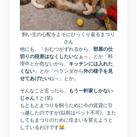
飼い主の心配をよそにひっくり返るまつり
さん
他にも、「おむつがずれるから、
部屋の仕
切りの段差はなくしたい
なぁ～」とか「料
理中とか危ないから、
キッチンには入れた
くない
」とか「ベランダから
外の様子を見
せてあげたい
ね～」とか。
そんなこと言ったら、
もう一軒家しかない
じゃん！
と(笑)
もともとまつりを飼うために今の賃貸に引
っ越したのですが(以前はペット不可)、また
してもまつりのために住まいを変えようと
しているわけです