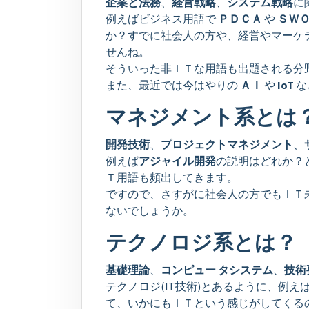
企業と法務
、
経営戦略
、
システム戦略
に
例えばビジネス用語で
ＰＤＣＡ
や
ＳＷ
か？すでに社会人の方や、経営やマーケ
せんね。
そういった非ＩＴな用語も出題される分
また、最近では今はやりの
ＡＩ
や
IoT
な
マネジメント系とは
開発技術
、
プロジェクトマネジメント
、
例えば
アジャイル開発
の説明はどれか？
Ｔ用語も頻出してきます。
ですので、さすがに社会人の方でもＩＴ
ないでしょうか。
テクノロジ系とは？
基礎理論
、
コンピュー タシステム
、
技術
テクノロジ(IT技術)とあるように、例え
て、いかにもＩＴという感じがしてくる