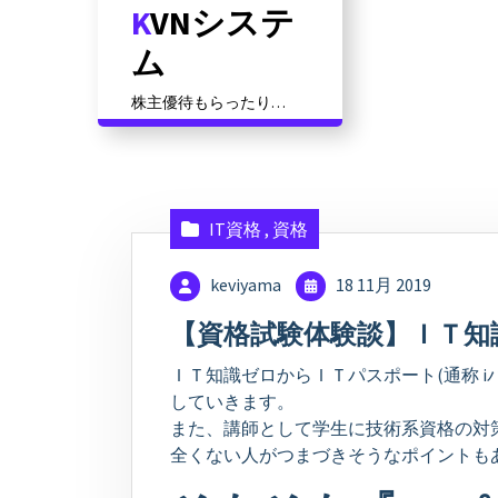
KVNシステ
コ
ン
ム
テ
ン
株主優待もらったり資
ツ
格対策だったりその他
いろいろ
に
ス
キ
ッ
IT資格
,
資格
プ
keviyama
18 11月 2019
【資格試験体験談】ＩＴ知
ＩＴ知識ゼロからＩＴパスポート(通称 
していきます。
また、講師として学生に技術系資格の対
全くない人がつまづきそうなポイントも