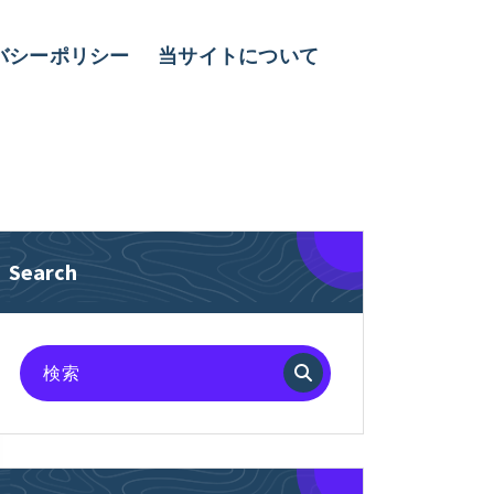
バシーポリシー
当サイトについて
Search
検
索
対
象: