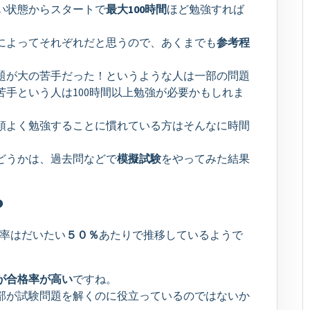
い状態からスタートで
最大100時間
ほど勉強すれば
によってそれぞれだと思うので、あくまでも
参考程
題が大の苦手だった！というような人は一部の問題
手という人は100時間以上勉強が必要かもしれま
領よく勉強することに慣れている方はそんなに時間
どうかは、過去問などで
模擬試験
をやってみた結果
？
率はだいたい
５０％
あたりで推移しているようで
が合格率が高い
ですね。
部が試験問題を解くのに役立っているのではないか