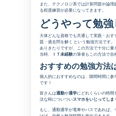
また、テクノロジ系では計算問題や論理
る程度練習が必要になってきます。
どうやって勉強
大体どんな資格でも共通して実践・おす
題・過去問を解く という勉強方法です。
ありきたりですが、この方法で十分に量
当時、
ＩＴ未経験
の筆者もこの方法で合
おすすめの勉強方法
個人的におすすめなのは、隙間時間に参
です！
皆さんは
通勤
や
通学
にどれくらいの時間
汰な時についつい
スマホをいじってしま
もし、通勤通学が電車やバスであれば、
けば、自然と勉強時間を捻出できます。