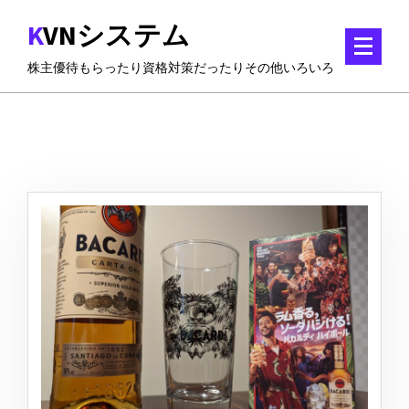
コ
KVNシステム
ン
テ
株主優待もらったり資格対策だったりその他いろいろ
ン
ツ
に
ス
キ
ッ
プ