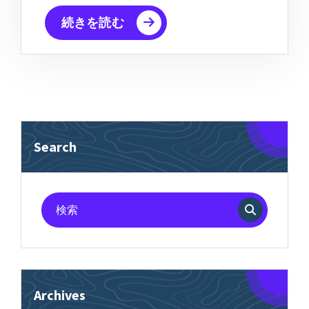
続きを読む
Search
検
索
対
象:
Archives