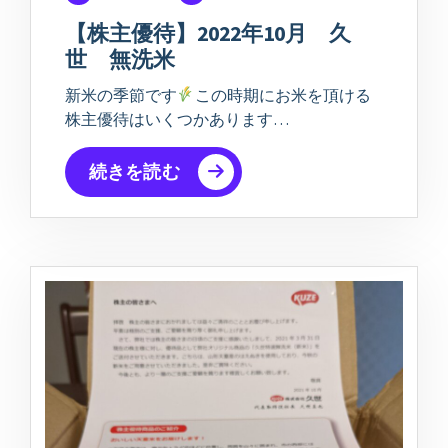
【株主優待】2022年10月 久
世 無洗米
新米の季節です
この時期にお米を頂ける
株主優待はいくつかあります…
続きを読む