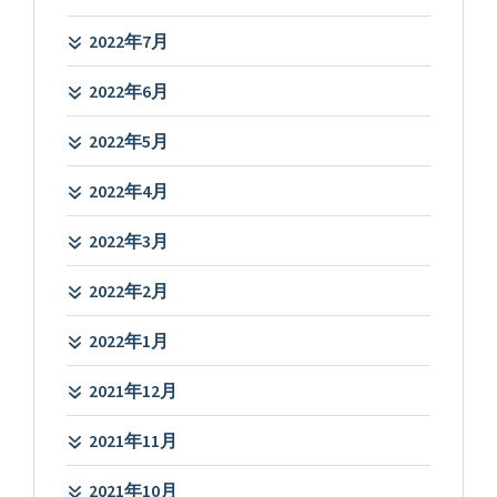
2022年7月
2022年6月
2022年5月
2022年4月
2022年3月
2022年2月
2022年1月
2021年12月
2021年11月
2021年10月