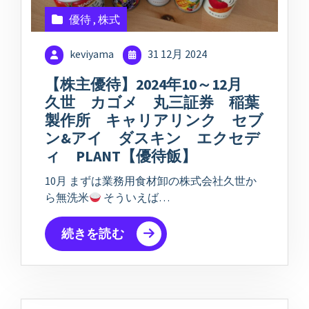
優待
,
株式
keviyama
31 12月 2024
【株主優待】2024年10～12月
久世 カゴメ 丸三証券 稲葉
製作所 キャリアリンク セブ
ン&アイ ダスキン エクセデ
ィ PLANT【優待飯】
10月 まずは業務用食材卸の株式会社久世か
ら無洗米
そういえば…
続きを読む