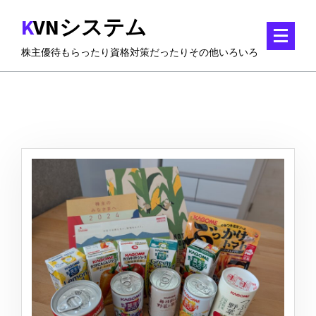
コ
KVNシステム
ン
テ
株主優待もらったり資格対策だったりその他いろいろ
ン
ツ
に
ス
キ
ッ
プ