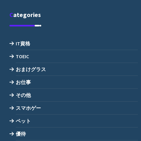
Categories
IT資格
TOEIC
おまけグラス
お仕事
その他
スマホゲー
ペット
優待