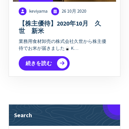
keviyama
26 10月 2020
【株主優待】2020年10月 久
世 新米
業務用食材卸売の株式会社久世から株主優
待でお米が届きました
K…
続きを読む
Search