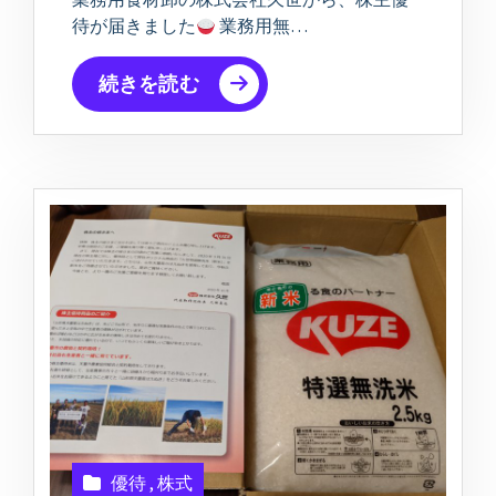
待が届きました
業務用無…
続きを読む
優待
,
株式