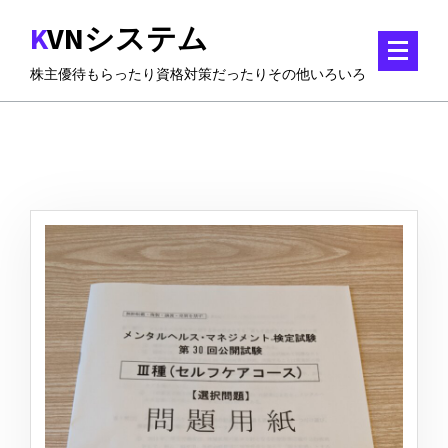
コ
KVNシステム
ン
テ
株主優待もらったり資格対策だったりその他いろいろ
ン
ツ
に
ス
キ
ッ
プ