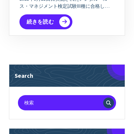
ス・マネジメント検定試験Ⅲ種に合格し…
続きを読む
Search
検
索
対
象: