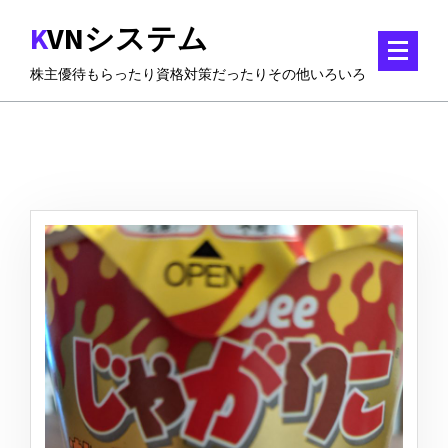
コ
KVNシステム
ン
テ
株主優待もらったり資格対策だったりその他いろいろ
ン
ツ
に
ス
キ
ッ
プ