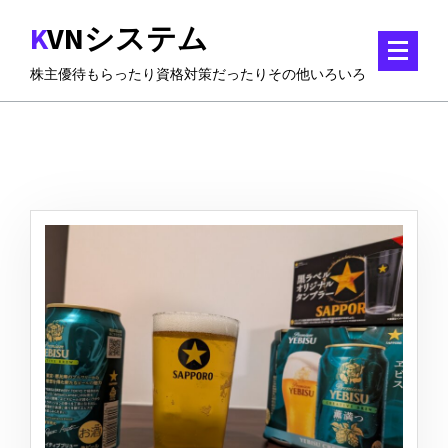
コ
KVNシステム
ン
テ
株主優待もらったり資格対策だったりその他いろいろ
ン
ツ
に
ス
キ
ッ
プ