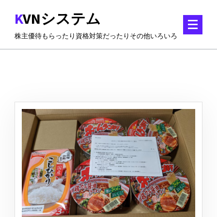
コ
KVNシステム
ン
テ
株主優待もらったり資格対策だったりその他いろいろ
ン
ツ
に
ス
キ
ッ
プ