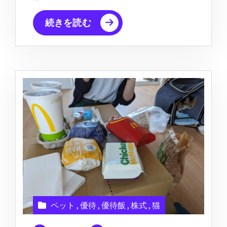
続きを読む
ペット
,
優待
,
優待飯
,
株式
,
猫