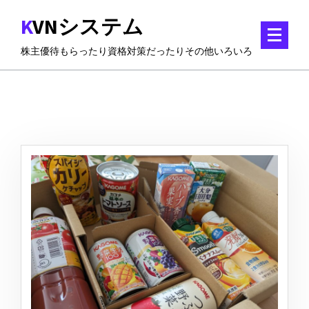
コ
KVNシステム
ン
テ
株主優待もらったり資格対策だったりその他いろいろ
ン
ツ
に
ス
キ
ッ
プ