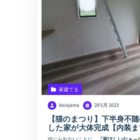
家建てる
keviyama
29 5月 2023
【猫のまつり】下半身不随
した家が大体完成【内装ま
信じられないことに、
「家ほしいなぁ～