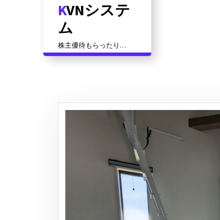
KVNシステ
コ
ン
ム
テ
ン
株主優待もらったり資
ツ
格対策だったりその他
いろいろ
に
ス
キ
ッ
プ