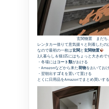
玄関物置 まだち
レンタカー借りて意気揚々と到着したの
なので最初の一枚は
玄関
と
玄関物置
2人暮らし＆猫1匹にはちょっと大きめ
・冬場には
コート類
がおける
・Amazonなどから来た
荷物
をおいてお
・翌朝出す
ゴミ
を置いて置ける
とくに日用品をAmazonでまとめ買い