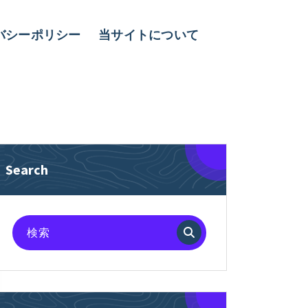
バシーポリシー
当サイトについて
Search
検
索
対
象: