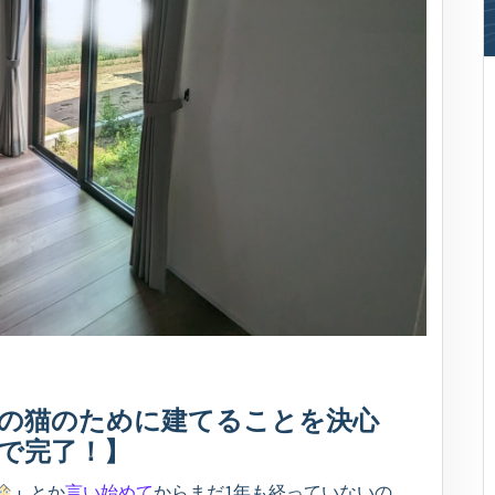
の猫のために建てることを決心
で完了！】
」
とか
言い始めて
からまだ1年も経っていないの