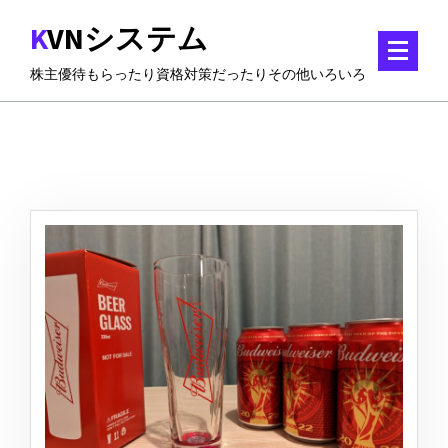
コ
KVNシステム
ン
テ
株主優待もらったり資格対策だったりその他いろいろ
ン
ツ
に
ス
キ
ッ
プ