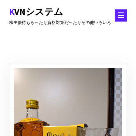
コ
KVNシステム
ン
テ
株主優待もらったり資格対策だったりその他いろいろ
ン
ツ
に
ス
キ
ッ
プ