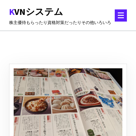
コ
KVNシステム
ン
テ
株主優待もらったり資格対策だったりその他いろいろ
ン
ツ
に
ス
キ
ッ
プ