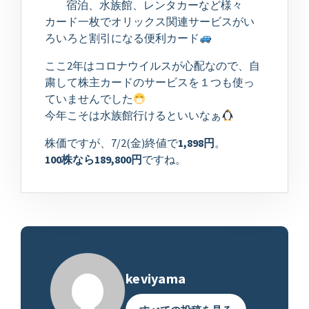
宿泊、水族館、レンタカーなど様々
カード一枚でオリックス関連サービスがい
ろいろと割引になる便利カード
ここ2年はコロナウイルスが心配なので、自
粛して株主カードのサービスを１つも使っ
ていませんでした
今年こそは水族館行けるといいなぁ
株価ですが、7/2(金)終値で
1,898円
。
100株なら189,800円
ですね。
keviyama