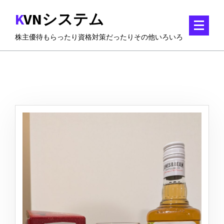
コ
KVNシステム
ン
テ
株主優待もらったり資格対策だったりその他いろいろ
ン
ツ
に
ス
キ
ッ
プ