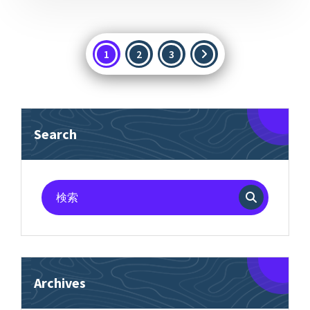
投
1
2
3
稿
の
ペ
Search
ー
ジ
送
検
索
り
対
象:
Archives