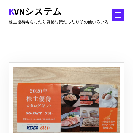
コ
KVNシステム
ン
テ
株主優待もらったり資格対策だったりその他いろいろ
ン
ツ
に
ス
キ
ッ
プ