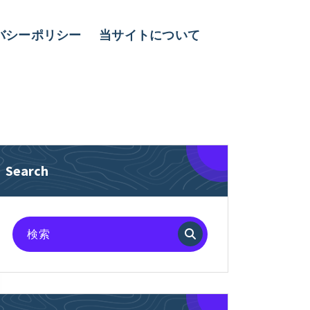
バシーポリシー
当サイトについて
Search
検
索
対
象: