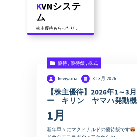
KVNシステ
コ
ン
ム
テ
ン
株主優待もらったり資
ツ
格対策だったりその他
いろいろ
に
ス
キ
ッ
優待
,
優待飯
,
株式
プ
keviyama
31 3月 2026
【株主優待】2026年1～
ー キリン ヤマハ発動機 
1月
新年早々にマクドナルドの優待飯です
ドラクエコラボやってたからね。