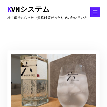
コ
KVNシステム
ン
テ
株主優待もらったり資格対策だったりその他いろいろ
ン
ツ
に
ス
キ
ッ
プ