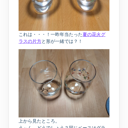
これは・・・！一昨年当たった
夏の花火グ
ラスの片方
と形が一緒では？！
上から見たところ。
う～ん、どうでしょう？同じベースはグラ