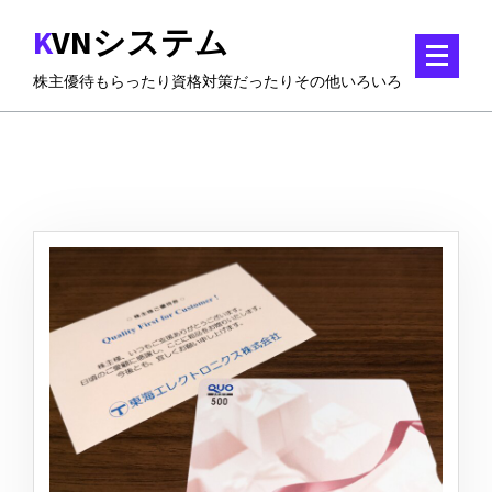
コ
KVNシステム
ン
テ
株主優待もらったり資格対策だったりその他いろいろ
ン
ツ
に
ス
キ
ッ
プ