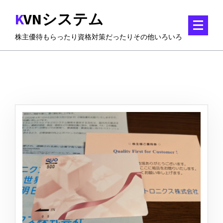
コ
KVNシステム
ン
テ
株主優待もらったり資格対策だったりその他いろいろ
ン
ツ
に
ス
キ
ッ
プ