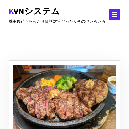
コ
KVNシステム
ン
テ
株主優待もらったり資格対策だったりその他いろいろ
ン
ツ
に
ス
キ
ッ
プ