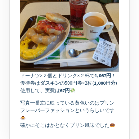
ドーナツ×２個とドリンク×２杯で
1,067円
！
優待券は
ダスキン
の500円券×2枚(
1,000円分
)
使用して、実費は
67円
写真一番左に映っている黄色いのはプリン
フレーバーファッションというらしいです
確かにそこはかとなくプリン風味でした