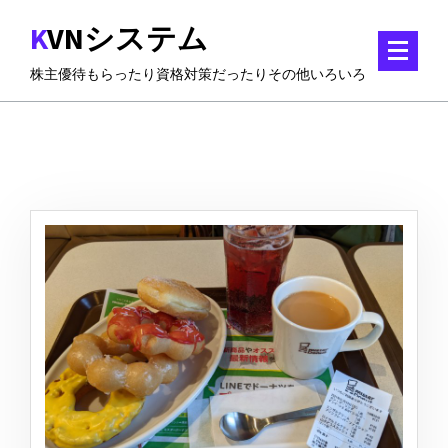
コ
KVNシステム
ン
テ
株主優待もらったり資格対策だったりその他いろいろ
ン
ツ
に
ス
キ
ッ
プ