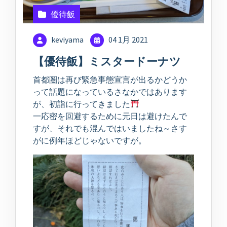
優待飯
keviyama
04 1月 2021
【優待飯】ミスタードーナツ
首都圏は再び緊急事態宣言が出るかどうか
って話題になっているさなかではあります
が、初詣に行ってきました
一応密を回避するために元日は避けたんで
すが、それでも混んではいましたね～さす
がに例年ほどじゃないですが。