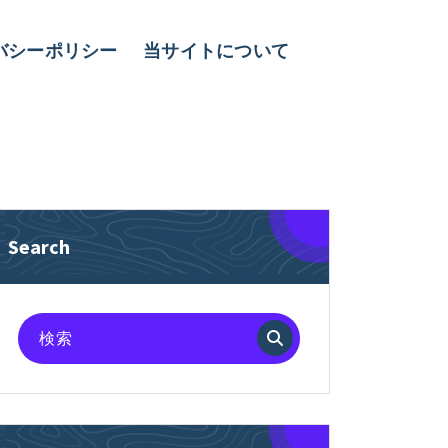
バシーポリシー
当サイトについて
Search
検
索
対
象: