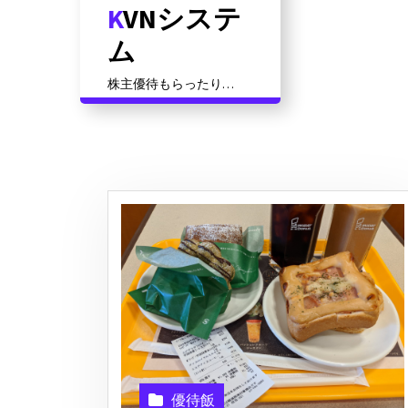
KVNシステ
コ
ン
ム
テ
ン
株主優待もらったり資
ツ
格対策だったりその他
いろいろ
に
ス
キ
ッ
プ
優待飯