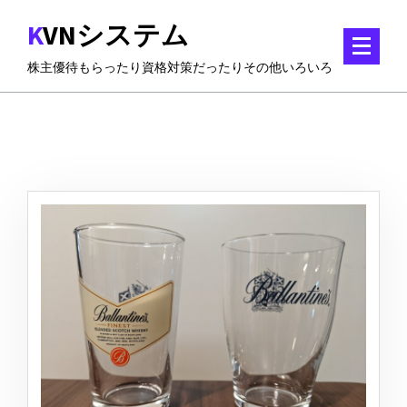
コ
KVNシステム
ン
テ
株主優待もらったり資格対策だったりその他いろいろ
ン
ツ
に
ス
キ
ッ
プ