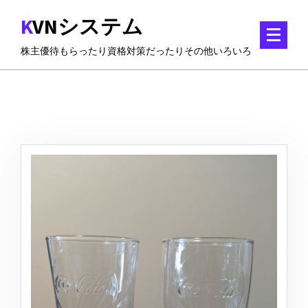
コ
KVNシステム
ン
テ
株主優待もらったり資格対策だったりその他いろいろ
ン
ツ
に
ス
キ
ッ
プ