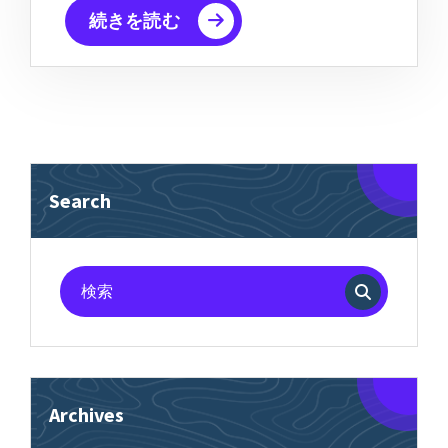
続きを読む
Search
検
索
対
象:
Archives